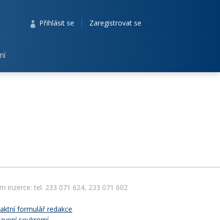
Přihlásit se
Zaregistrovat se
ní
em inzerce: tel. 233 071 624, 233 071 602
aktní formulář redakce
avení soukromí