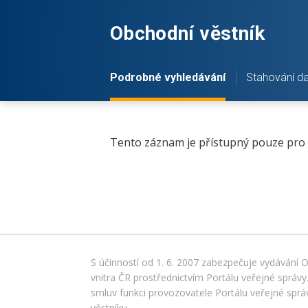
Obchodní věstník
Podrobné vyhledávání
Stahování da
Tento záznam je přístupný pouze pro p
S účinností od 1. 6. 2007 zabezpečuje vydávání 
vnitra ČR prostřednictvím Portálu veřejné správy.
smluv funkci provozovatele Portálu veřejné sprá
věstníku.