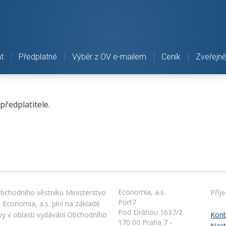
t
Předplatné
Výběr z OV e-mailem
Ceník
Zveřejně
ředplatitele.
Economia, a.s.
Obchodního věstníku Ministerstvo
Příj
Port7
 Economia, a.s. plní na základě
Pod Dráhou 1637/2
vy v oblasti vydávání Obchodního
Kont
170 00 Praha 7 -
Nast