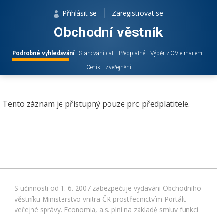
Přihlásit se
Zaregistrovat se
Obchodní věstník
Podrobné vyhledávání
Stahování dat
Předplatné
Výběr z OV e-mailem
Ceník
Zveřejnění
Tento záznam je přístupný pouze pro předplatitele.
S účinností od 1. 6. 2007 zabezpečuje vydávání Obchodního
věstníku Ministerstvo vnitra ČR prostřednictvím Portálu
veřejné správy. Economia, a.s. plní na základě smluv funkci