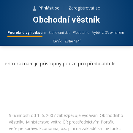
Přihlásit se
Zaregistrovat se
Obchodní věstník
Podrobné vyhledávání
Stahování dat
Předplatné
Výběr z OV e-mailem
Ceník
Zveřejnění
Tento záznam je přístupný pouze pro předplatitele.
S účinností od 1. 6. 2007 zabezpečuje vydávání Obchodního
věstníku Ministerstvo vnitra ČR prostřednictvím Portálu
veřejné správy. Economia, a.s. plní na základě smluv funkci